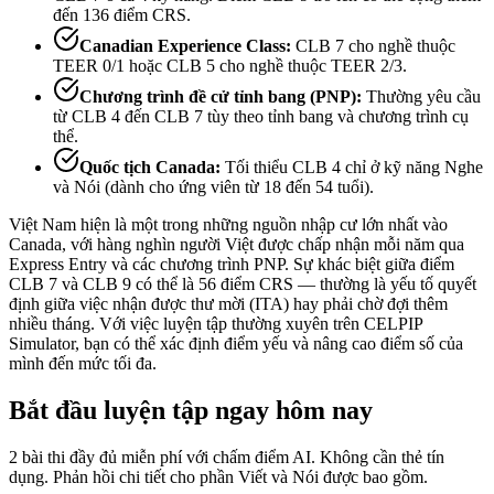
đến 136 điểm CRS.
Canadian Experience Class:
CLB 7 cho nghề thuộc
TEER 0/1 hoặc CLB 5 cho nghề thuộc TEER 2/3.
Chương trình đề cử tỉnh bang (PNP):
Thường yêu cầu
từ CLB 4 đến CLB 7 tùy theo tỉnh bang và chương trình cụ
thể.
Quốc tịch Canada:
Tối thiểu CLB 4 chỉ ở kỹ năng Nghe
và Nói (dành cho ứng viên từ 18 đến 54 tuổi).
Việt Nam hiện là một trong những nguồn nhập cư lớn nhất vào
Canada, với hàng nghìn người Việt được chấp nhận mỗi năm qua
Express Entry và các chương trình PNP. Sự khác biệt giữa điểm
CLB 7 và CLB 9 có thể là 56 điểm CRS — thường là yếu tố quyết
định giữa việc nhận được thư mời (ITA) hay phải chờ đợi thêm
nhiều tháng. Với việc luyện tập thường xuyên trên CELPIP
Simulator, bạn có thể xác định điểm yếu và nâng cao điểm số của
mình đến mức tối đa.
Bắt đầu luyện tập ngay hôm nay
2 bài thi đầy đủ miễn phí với chấm điểm AI. Không cần thẻ tín
dụng. Phản hồi chi tiết cho phần Viết và Nói được bao gồm.