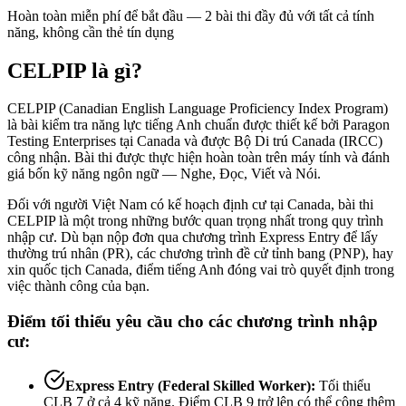
Hoàn toàn miễn phí để bắt đầu — 2 bài thi đầy đủ với tất cả tính
năng, không cần thẻ tín dụng
CELPIP là gì?
CELPIP (Canadian English Language Proficiency Index Program)
là bài kiểm tra năng lực tiếng Anh chuẩn được thiết kế bởi Paragon
Testing Enterprises tại Canada và được Bộ Di trú Canada (IRCC)
công nhận. Bài thi được thực hiện hoàn toàn trên máy tính và đánh
giá bốn kỹ năng ngôn ngữ — Nghe, Đọc, Viết và Nói.
Đối với người Việt Nam có kế hoạch định cư tại Canada, bài thi
CELPIP là một trong những bước quan trọng nhất trong quy trình
nhập cư. Dù bạn nộp đơn qua chương trình Express Entry để lấy
thường trú nhân (PR), các chương trình đề cử tỉnh bang (PNP), hay
xin quốc tịch Canada, điểm tiếng Anh đóng vai trò quyết định trong
việc thành công của bạn.
Điểm tối thiểu yêu cầu cho các chương trình nhập
cư:
Express Entry (Federal Skilled Worker):
Tối thiểu
CLB 7 ở cả 4 kỹ năng. Điểm CLB 9 trở lên có thể cộng thêm